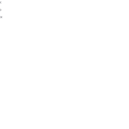
‹
›
×