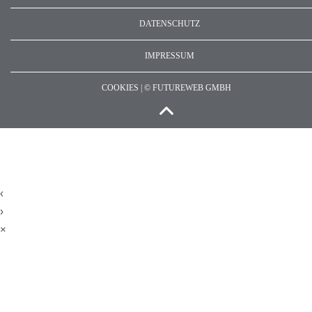
DATENSCHUTZ
IMPRESSUM
COOKIES |
©
FUTUREWEB GMBH
‹
›
×